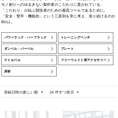
NURBS（ナーブス）
モノ創りへのゆるぎない製作者のこだわりに貫かれている。
「こだわり」が結ぶ競技者のための最高ツールであるために。
ONI
「安全・堅牢・機能的」という三原則を常に考え、造り続けるのが
POWER BLOCK
BULL。
PRECOR
Precor（プリコー）
パワーラック・ハーフラック
トレーニングベンチ
SLDS
TESHU
ダンベル・バーベル
プレート
TUFFSTUFF(タフスタッフ)
ケトルベル
フリーウェイト用アクセサリー
ZIVA
エヴォルギア
床材
タフスタッフ
ノーチラス
登録日時の新しい順
24 件ずつ表示
ハンマー・ストレングス
パワーブロック
ボディソリッド