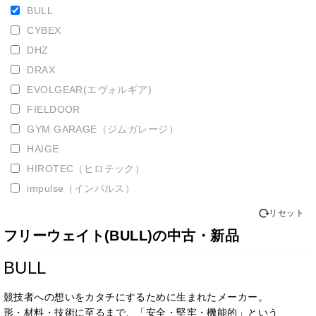
BULL
CYBEX
DHZ
DRAX
EVOLGEAR(エヴォルギア)
FIELDOOR
GYM GARAGE（ジムガレージ）
HAIGE
HIROTEC（ヒロテック）
impulse（インパルス）
IROTEC(アイロテック)
リセット
IVANKO
フリーウェイト(BULL)の中古・新品
KLASS
BULL
LEXCO（レクスコ）
LIVEPRO（ライブプロ）
競技者への想いをカタチにするために生まれたメーカー。
MATRIX（マトリックス）
形・材料・技術に至るまで、「安全・堅牢・機能的」という