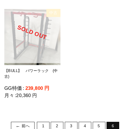
中古
SOLD OUT
【BULL】 パワーラック (中
古)
GG特価
239,800
円
:
月々
:
20,360 円
前へ
1
2
3
4
5
6