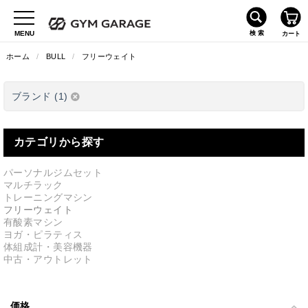
ホーム
/
BULL
/
フリーウェイト
ブランド (1)
カテゴリから探す
パーソナルジムセット
マルチラック
トレーニングマシン
フリーウェイト
有酸素マシン
ヨガ・ピラティス
体組成計・美容機器
中古・アウトレット
価格