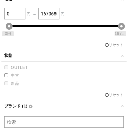
円
–
円
0
円
1670680
リセット
状態
OUTLET
中古
新品
リセット
ブランド (1)